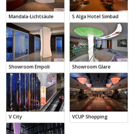
Mandala-Lichtsäule
S Alga Hotel Simbad
Showroom Empoli
Showroom Glare
V City
VCUP Shopping