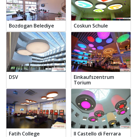
Bozdogan Belediye
Coskun Schule
DSV
Einkaufszentrum
Torium
Fatih College
Il Castello di Ferrara