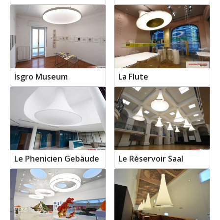
Isgro Museum
La Flute
Le Phenicien Gebäude
Le Réservoir Saal