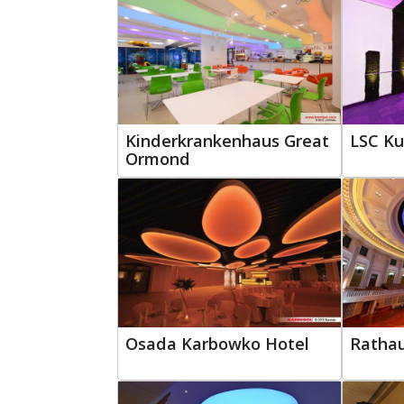
Kinderkrankenhaus Great
LSC K
Ormond
Osada Karbowko Hotel
Rathau