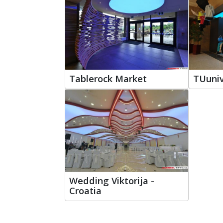
Tablerock Market
TUuniv
Wedding Viktorija -
Croatia