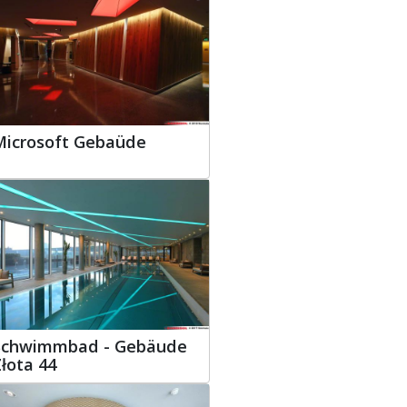
Microsoft Gebaüde
Schwimmbad - Gebäude
łota 44