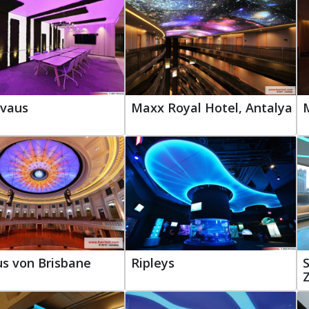
uvaus
Maxx Royal Hotel, Antalya
s von Brisbane
Ripleys
Z