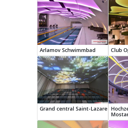
Arlamov Schwimmbad
Club O
Grand central Saint-Lazare
Hochze
Mosta