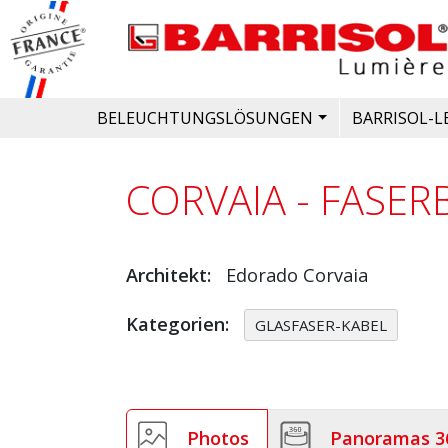
Direkt zum Inhalt
Bild
HAUPTNAVIGATION
BELEUCHTUNGSLÖSUNGEN
BARRISOL-
CORVAIA - FASE
Architekt
Edorado Corvaia
Kategorien
GLASFASER-KABEL
Photos
Panoramas 3